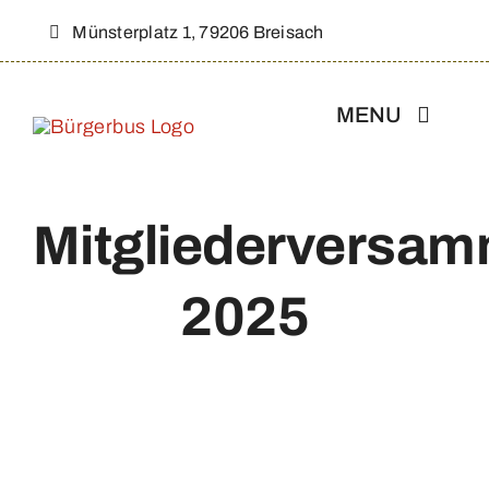
Zum
Münsterplatz 1, 79206 Breisach
Inhalt
springen
MENU
Aktuelles
Mitgliederversa
Über Uns
2025
Strecke & Fahrplan
Werbepartner