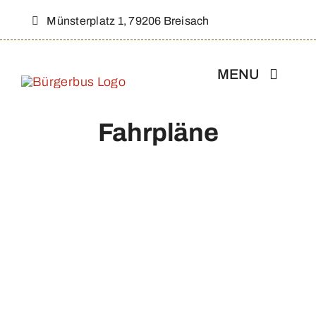
Zum
Münsterplatz 1, 79206 Breisach
Inhalt
springen
MENU
Fahrpläne
Aktuelles
Über Uns
Strecke & Fahrplan
Werbepartner