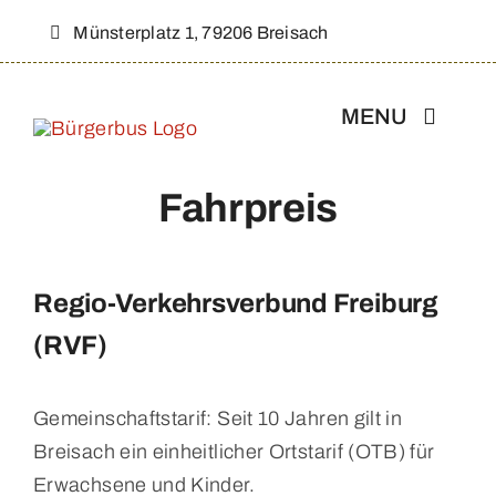
Zum
Münsterplatz 1, 79206 Breisach
Inhalt
springen
MENU
Fahrpreis
Aktuelles
Über Uns
Regio-Verkehrsverbund Freiburg
(RVF)
Strecke & Fahrplan
Gemeinschaftstarif: Seit 10 Jahren gilt in
Werbepartner
Breisach ein einheitlicher Ortstarif (OTB) für
Erwachsene und Kinder.