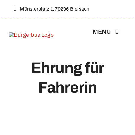
Zum
Münsterplatz 1, 79206 Breisach
Inhalt
springen
MENU
Aktuelles
Ehrung für
Über Uns
Fahrerin
Strecke & Fahrplan
Werbepartner