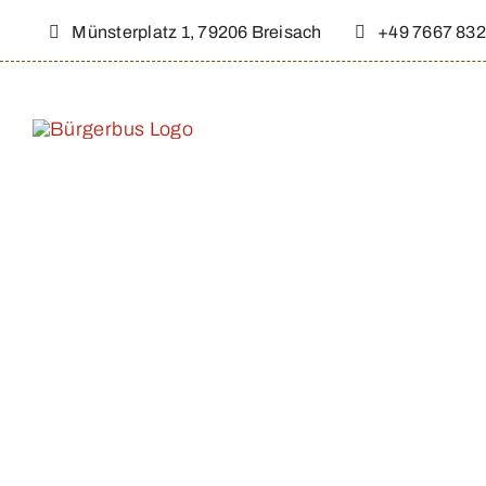
Zum
Münsterplatz 1, 79206 Breisach
+49 7667 832
Inhalt
springen