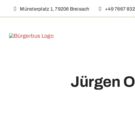
Zum
Münsterplatz 1, 79206 Breisach
+49 7667 832
Inhalt
springen
Jürgen Os